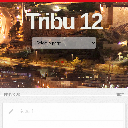
Tribu 12
Home
←
PREVIOUS
NEXT
→
Iris Apfel