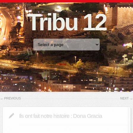
Tribu 12
Home
←
PREVIOUS
NEXT
→
Ils ont fait notre histoire : Dona Gracia