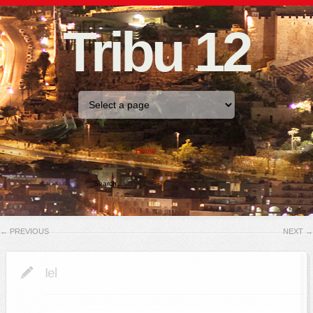
Tribu 12
Home
←
PREVIOUS
NEXT
→
Iel