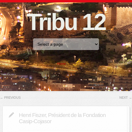
Tribu 12
Home
←
PREVIOUS
NEXT
→
Henri Fiszer, Président de la Fondation
Casip-Cojasor