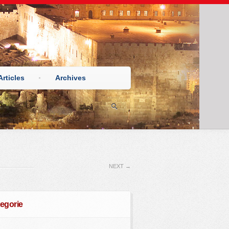
Articles
Archives
NEXT
→
egorie