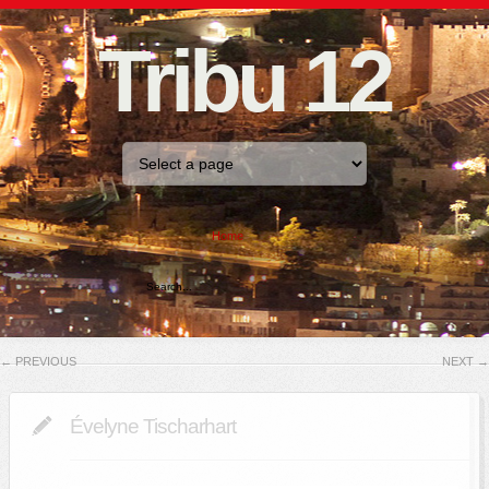
Tribu 12
Home
←
PREVIOUS
NEXT
→
Évelyne Tischarhart