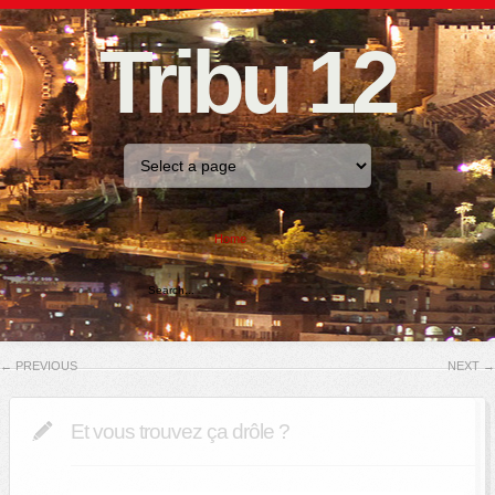
Tribu 12
Home
←
PREVIOUS
NEXT
→
Et vous trouvez ça drôle ?