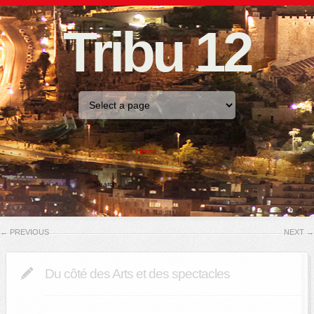
Tribu 12
Home
←
PREVIOUS
NEXT
→
Du côté des Arts et des spectacles