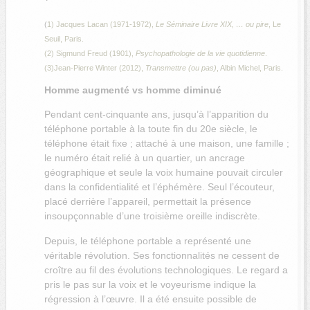
(
1) Jacques Lacan (1971-1972),
Le Séminaire Livre XIX, … ou pire
, Le
Seuil, Paris.
(2) Sigmund Freud (1901),
Psychopathologie de la vie quotidienne
.
(3)Jean-Pierre Winter (2012),
Transmettre (ou pas)
, Albin Michel, Paris.
Homme augmenté vs homme diminué
Pendant cent-cinquante ans, jusqu’à l’apparition du
téléphone portable à la toute fin du 20e siècle, le
téléphone était fixe ; attaché à une maison, une famille ;
le numéro était relié à un quartier, un ancrage
géographique et seule la voix humaine pouvait circuler
dans la confidentialité et l’éphémère. Seul l’écouteur,
placé derrière l’appareil, permettait la présence
insoupçonnable d’une troisième oreille indiscrète.
Depuis, le téléphone portable a représenté une
véritable révolution. Ses fonctionnalités ne cessent de
croître au fil des évolutions technologiques. Le regard a
pris le pas sur la voix et le voyeurisme indique la
régression à l’œuvre. Il a été ensuite possible de