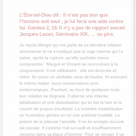
L’Éternel-Dieu dit : Il n’est pas bon que
l’homme soit seul ; je lui ferai une aide contre
lui. Genèse 2, 18.
Il n’y a pas de rapport sexuel.
Jacques Lacan, Séminaire XIX, … ou pire.
Je reçois Margot qui me parle de sa dernière relation
amoureuse et ne s’explique pas la rage intense qui l’a
saisie, après la rupture, qu’elle souhaite mieux
comprendre :
Margot et Vincent se rencontrent à la
cinquantaine. Il est célibataire ; elle est divorcée et
mère. Ils vivent un véritable coup de foudre. Ils exercent
le même métier, leurs conversations sont
ininterrompues. Pourtant, au bout de quelques mois,
leur relation se dégrade. Il alterne une intense
idéalisation et une diabolisation qui lui fait la haïr et la
couvrir de propos insultants. La moindre insatisfaction
ou frustration génère en lui une extrême hostilité. Le
poison de la jalousie l’assaille. Il ne lui accepte aucune
vie sociale. Il s’estime mal accueilli et insuffisamment
reconnu dans sa place d’homme. Pour se venger, il va