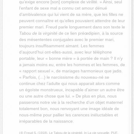
qu’exige encore [son] complexe de virilité. » Ainsi, seul
l’enfant de sexe mal a connu cet amour dénué
d’ambivalence qui lui vient de sa mère, que les filles ne
peuvent connaître et qu’elles pouvaient attendre de leur
premier mari. Freud parle longuement dans son texte le
Tabou de la virginité
de ce lien préœdipien, à la source
des mésententes conjugales avec le premier mari,
toujours insuffisamment aimant. Les femmes
d’aujourd’hui ont-elles-aussi, avec leur téléphone
portable, leur « bonne mère » à portée de main ? Il n’y
a jamais moins eu, entre les hommes et les femmes, de
« rapport sexuel », de mariages harmonieux que jadis.
« Parfois, (…) le narcissisme du nouveau-né se
continue chez l’adulte qui nous apparait alors comme
un égoïste monstrueux, incapable d’aimer un autre être
ou une autre chose que lui. »
De plus en plus, nous
passerons notre vie à la recherche d’un objet maternel
totalement bon, nous renvoyant une image idéale de
nous-même pour pallier les carences inéluctables et
irréparables de la naissance.
(4) Freud S. (1918), Le Tabou de la virginité, In La vie sexuelle, PUF,