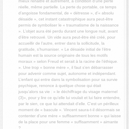
mieux renaitre et autrement, à condition d’une perte
réelle, même partielle. La perte du portable, ce temps
d’angoisse fondamental, de « détresse », d’« absolu
désaide », cet instant catastrophique aura peut-être
permis de symboliser le « traumatisme de la naissance
». L’objet aura été perdu durant une longue nuit, avant
d’être retrouvé. Un vide aura peut-être été créé, pour
accueillir de l’autre, entrer dans la sollicitude, la
gratitude, s’humaniser. « Le désaide initial de l’être
humain est la source originaire de tous les motifs
moraux » selon Freud et serait à la racine de l’éthique.
». Une trop « bonne mère », il faut s’en débarrasser
pour advenir comme sujet, autonome et indépendant.
L’enfant qui entre dans la symbolisation pour sa survie
psychique, renonce à quelque chose qui était
jusqu’alors sa vie : « le déchiffrage du visage maternel
(3)», pour y lire ce qu’elle lui voulait et lui faire entendre,
par le sien, ce que lui attendait d’elle. C’est un périlleux
moment de « bascule ». Vincent saura-t-il désormais se
contenter d’une mère « suffisamment bonne » qui laisse
de la place pour une femme « suffisamment » aimante
?