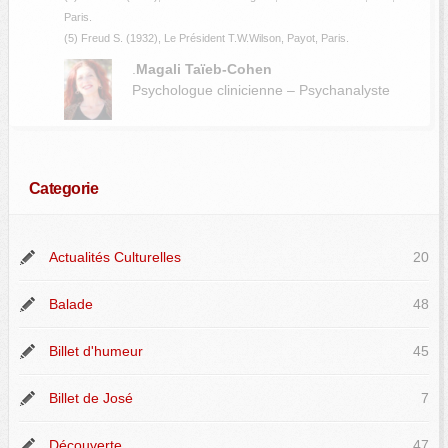
Paris.
(5) Freud S. (1932), Le Président T.W.Wilson, Payot, Paris.
.
Magali Taïeb-Cohen
Psychologue clinicienne – Psychanalyste
Categorie
Actualités Culturelles
20
Balade
48
Billet d'humeur
45
Billet de José
7
Découverte
47