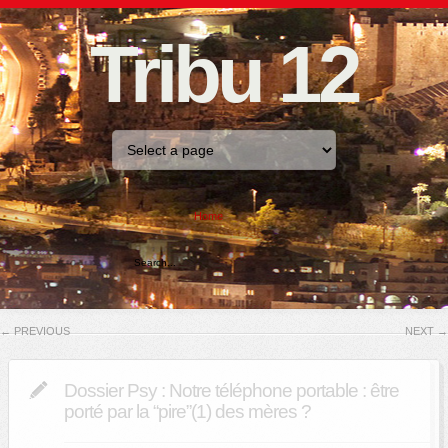
Tribu 12
Home
←
PREVIOUS
NEXT
→
Dossier Psy : Notre téléphone portable : être
porté par la “pire”(1) des mères ?