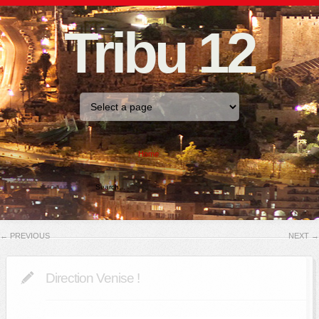
Tribu 12
Home
←
PREVIOUS
NEXT
→
Direction Venise !