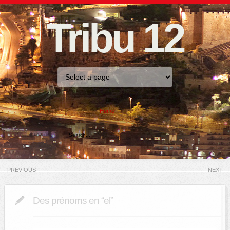
Tribu 12
Home
←
PREVIOUS
NEXT
→
Des prénoms en “el”