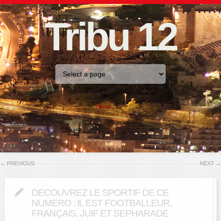
Tribu 12
Home
←
PREVIOUS
NEXT
→
DECOUVREZ LE SPORTIF DE CE
NUMERO : IL EST FOOTBALLEUR,
FRANÇAIS, JUIF ET SEPHARADE