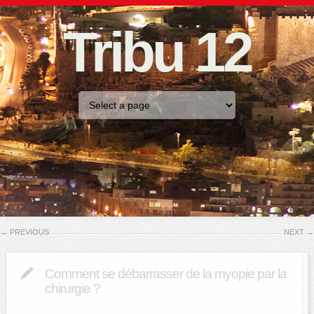
Tribu 12
Home
←
PREVIOUS
NEXT
→
Comment se débarrasser de la myopie par la
chirurgie ?