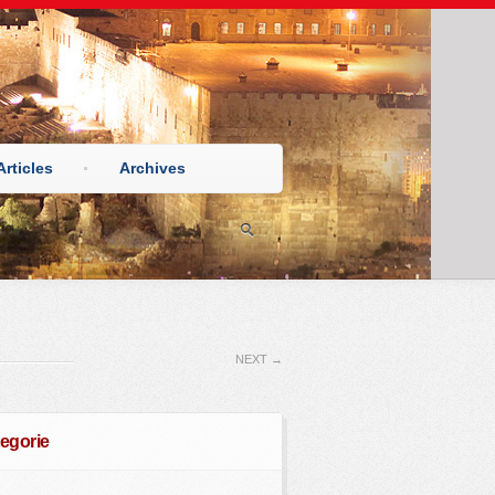
Articles
Archives
NEXT
→
egorie