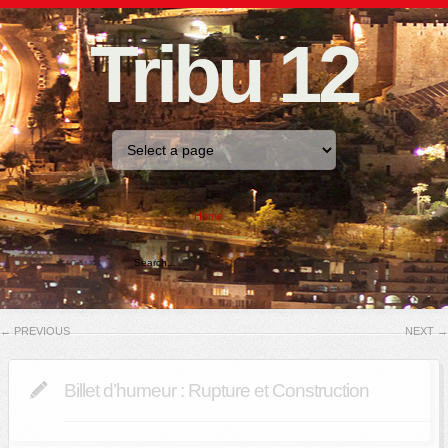
Tribu 12
Home
←
PREVIOUS
NEXT
→
Billet d’humeur : Rupture et Construction