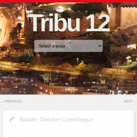
Tribu 12
Home
←
PREVIOUS
NEXT
→
Balade : Direction Copenhague