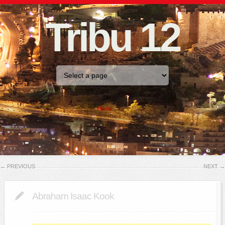
Tribu 12
Home
←
PREVIOUS
NEXT
→
Abraham Isaac Kook