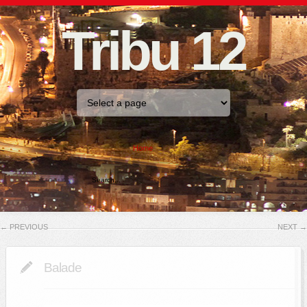
Tribu 12
Home
←
PREVIOUS
NEXT
→
Balade