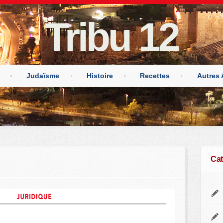
Tribu 12
Judaïsme
Histoire
Recettes
Autres 
Cat